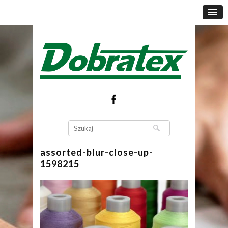
assorted-blur-close-up-
1598215