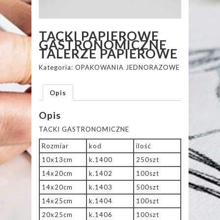
TACKI PAPIEROWE
GASTRONOMICZNE
TALERZE PAPIEROWE
Kategoria:
OPAKOWANIA JEDNORAZOWE
Opis
Opis
TACKI GASTRONOMICZNE
Rozmiar
kod
ilość
10x13cm
k.1400
250szt
14x20cm
k.1402
100szt
14x20cm
k.1403
500szt
14x25cm
k.1404
100szt
20x25cm
k.1406
100szt