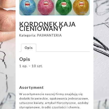
KORDONEK KAJA
CIENIOWANY
Kategoria:
PASMANTERIA
Opis
Opis
1 op. – 10 szt.
Asortyment
W asortymencie naszej firmy znajdują się
dodatki krawieckie, opakowania jednorazowe,
sztuczne kwiaty, artykuł florystyczne, ozdoby
styropianowe, środki czystości i chemia.