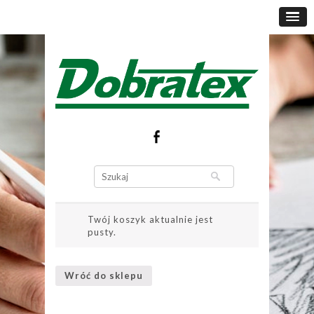
Twój koszyk aktualnie jest
pusty.
Wróć do sklepu