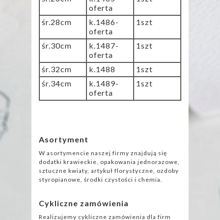
oferta
śr.28cm
k.1486-
1szt
oferta
śr.30cm
k.1487-
1szt
oferta
śr.32cm
k.1488
1szt
śr.34cm
k.1489-
1szt
oferta
Asortyment
W asortymencie naszej firmy znajdują się
dodatki krawieckie, opakowania jednorazowe,
sztuczne kwiaty, artykuł florystyczne, ozdoby
styropianowe, środki czystości i chemia.
Cykliczne zamówienia
Realizujemy cykliczne zamówienia dla firm