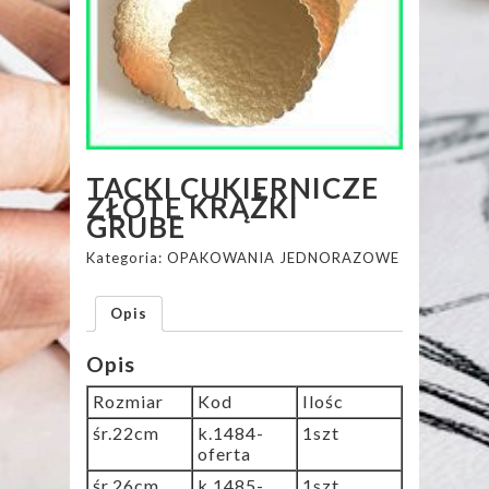
TACKI CUKIERNICZE
ZŁOTE KRĄŻKI
GRUBE
Kategoria:
OPAKOWANIA JEDNORAZOWE
Opis
Opis
Rozmiar
Kod
Ilośc
śr.22cm
k.1484-
1szt
oferta
śr.26cm
k.1485-
1szt