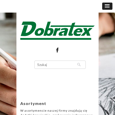
Asortyment
W asortymencie naszej firmy znajdują się